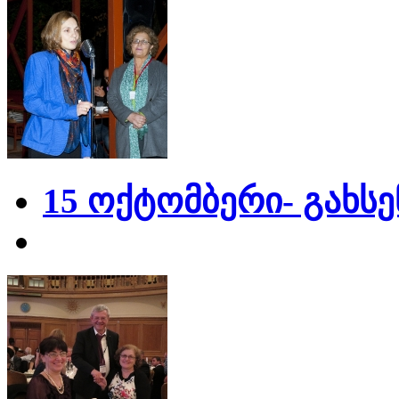
15 ოქტომბერი- გახს