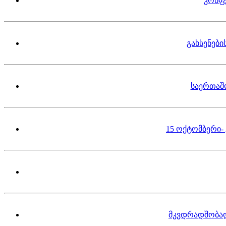
კონფ
გახსენებ
საერთაშ
15 ოქტომბერი-
მკვდრადშობა