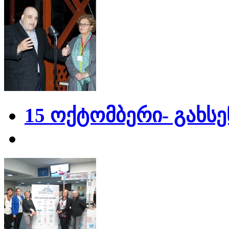
15 ოქტომბერი- გახს