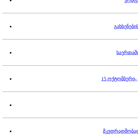
კონფ
გახსენებ
საერთაშ
15 ოქტომბერი-
მკვდრადშობა