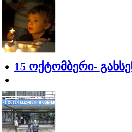
15 ოქტომბერი- გახს