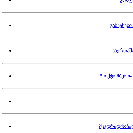
კონფ
გახსენებ
საერთაშ
15 ოქტომბერი-
მკვდრადშობა