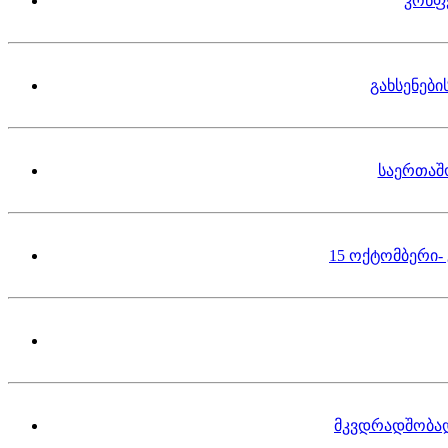
კონფ
გახსენებ
საერთაშ
15 ოქტომბერი-
მკვდრადშობა