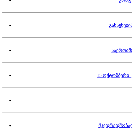
კონფ
გახსენებ
საერთაშ
15 ოქტომბერი-
მკვდრადშობა