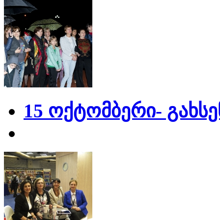
15 ოქტომბერი- გახს