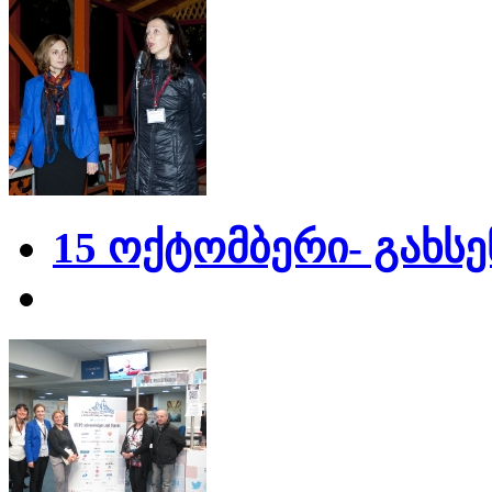
15 ოქტომბერი- გახს