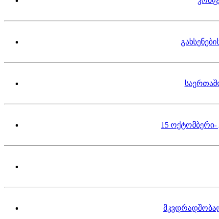
კონფ
გახსენებ
საერთაშ
15 ოქტომბერი-
მკვდრადშობა