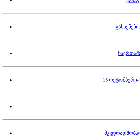
კონფ
გახსენებ
საერთაშ
15 ოქტომბერი-
მკვდრადშობა