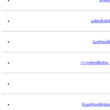
კონფ
გახსენებ
საერთაშ
15 ოქტომბერი-
მკვდრადშობა