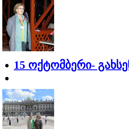
15 ოქტომბერი- გახს