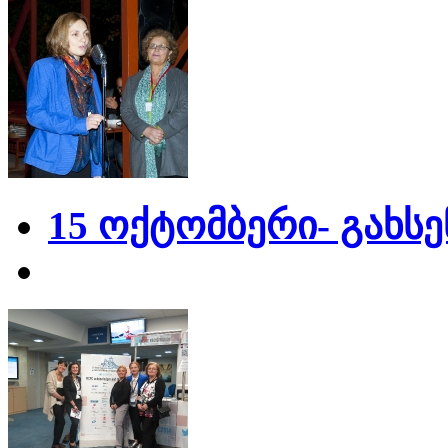
15 ოქტომბერი- გახს