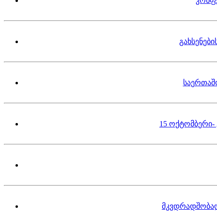
კონფ
გახსენებ
საერთაშ
15 ოქტომბერი-
მკვდრადშობა