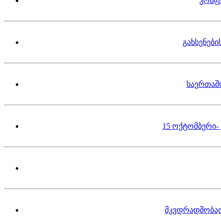
კონფ
გახსენებ
საერთაშ
15 ოქტომბერი-
მკვდრადშობა