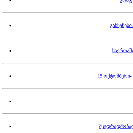
კონფ
გახსენებ
საერთაშ
15 ოქტომბერი-
მკვდრადშობა