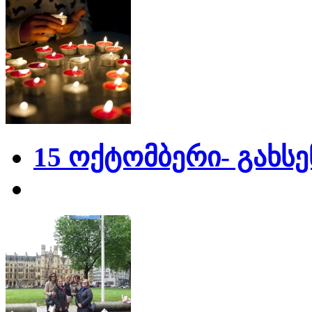
15 ოქტომბერი- გახს