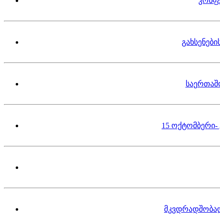
კონფ
გახსენებ
საერთაშ
15 ოქტომბერი-
მკვდრადშობა