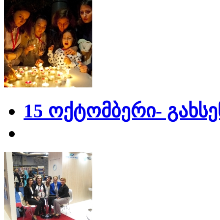
15 ოქტომბერი- გახს