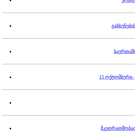
კონფ
გახსენებ
საერთაშ
15 ოქტომბერი-
მკვდრადშობა