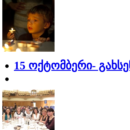
15 ოქტომბერი- გახს