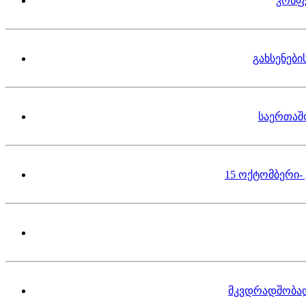
კონფ
გახსენებ
საერთაშ
15 ოქტომბერი-
მკვდრადშობა