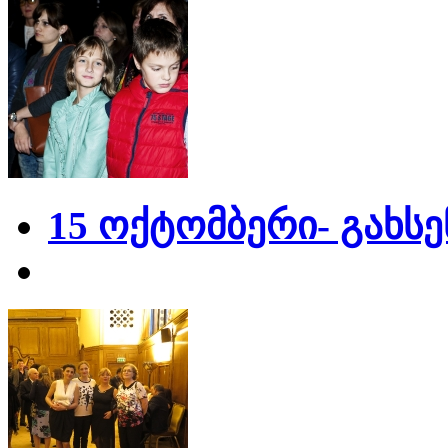
15 ოქტომბერი- გახს