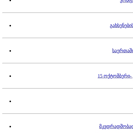
კონფ
გახსენებ
საერთაშ
15 ოქტომბერი-
მკვდრადშობა