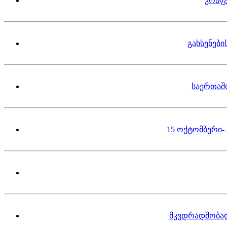
კონფ
გახსენებ
საერთაშ
15 ოქტომბერი-
მკვდრადშობა