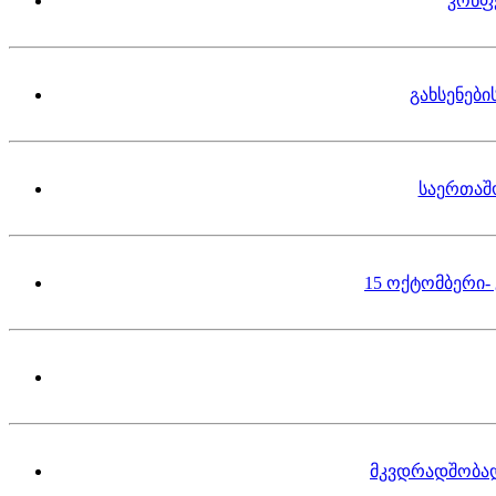
კონფ
გახსენებ
საერთაშ
15 ოქტომბერი-
მკვდრადშობა