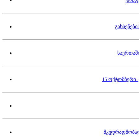
კონფ
გახსენებ
საერთაშ
15 ოქტომბერი-
მკვდრადშობა