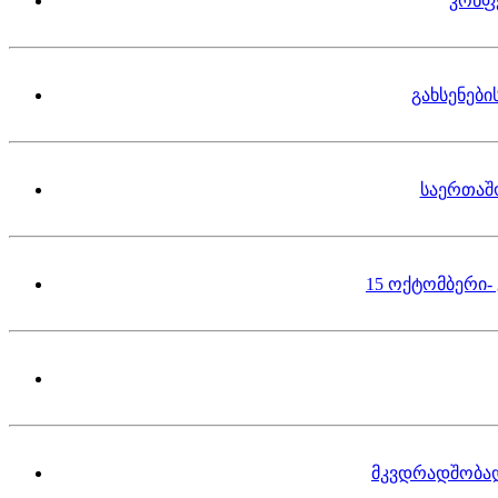
კონფ
გახსენებ
საერთაშ
15 ოქტომბერი-
მკვდრადშობა