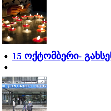
15 ოქტომბერი- გახს