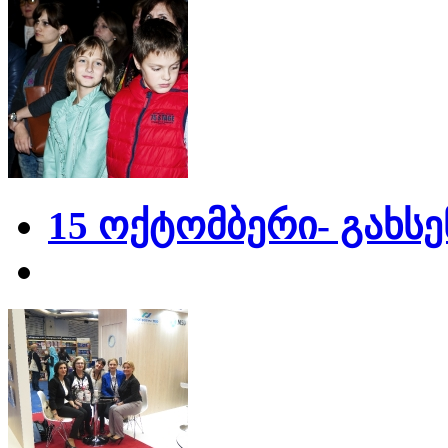
15 ოქტომბერი- გახს