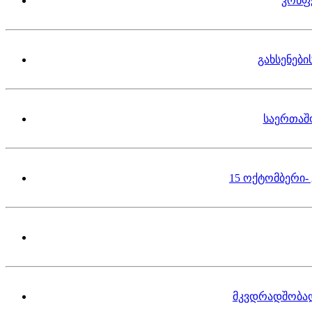
კონფ
გახსენებ
საერთაშ
15 ოქტომბერი-
მკვდრადშობა