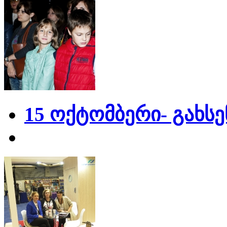
15 ოქტომბერი- გახს