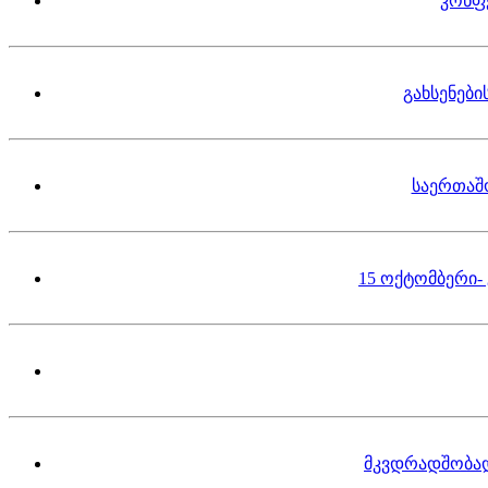
კონფ
გახსენებ
საერთაშ
15 ოქტომბერი-
მკვდრადშობა